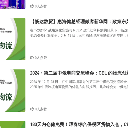
0人点赞
【畅达数贸】惠海健总经理做客新华网：政策东
在 "双循环" 战略深化实施与 RCEP 政策红利释放的背景下
姿态引领行业变革。3 月 13 日，公司总经理惠海健做客新华
视野与责任担当。
0人点赞
2024・第二届中俄电商交流峰会：CEL 的物流
2024 年 12 月 28 日，在中国深圳举办的第二届中俄电商交
2025 年中俄跨境电商物流的优化方向和技巧。此次峰会为中俄
者对跨境电商物流有了更清晰的认识。
0人点赞
180天内仓储免费！珲春综合保税区货物入仓，C