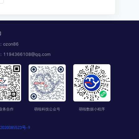
们
ozon86
1194366108@qq.com
业务合作
萌啦科技公众号
萌啦数据小程序
020085523号-9