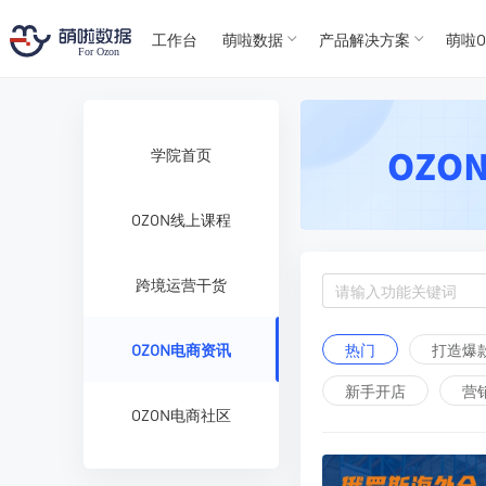
T
T
4
5
工作台
萌啦数据
产品解决方案
萌啦O
For
For
学院首页
OZON线上课程
跨境运营干货
热门
打造爆
OZON电商资讯
新手开店
营
OZON电商社区