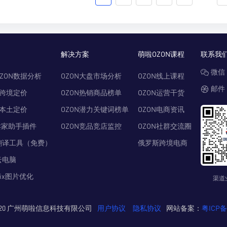
解决方案
萌啦OZON课程
联系我
微信：
ZON数据分析
OZON大盘市场分析
OZON线上课程
邮件：
N跨境定价
OZON热销商品榜单
OZON运营干货
N本土定价
OZON潜力关键词榜单
OZON电商资讯
卖家助手插件
OZON竞品竞店监控
OZON社群交流圈
翻译工具（免费）
俄罗斯跨境电商
云电脑
Pix图片优化
渠道
© 2020 广州萌啦信息科技有限公司
用户协议
隐私协议
网站备案：
粤ICP备2