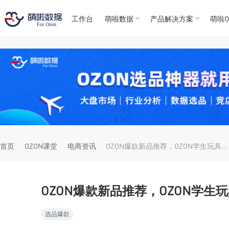
工作台
萌啦数据
产品解决方案
萌啦O
T
T
4
5
For
For
首页
OZON课堂
电商资讯
OZON爆款新品推荐，OZON学生玩具产品
OZON爆款新品推荐，OZON学生
选品爆款