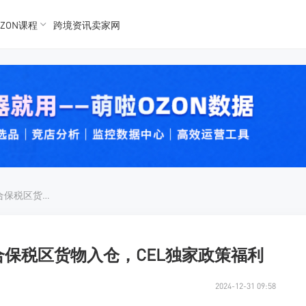
ZON课程
跨境资讯卖家网
K数据
K数据
 Ozon
 OZon
180天内仓储免费！珲春综合保税区货物入仓，CEL独家政策福利
合保税区货物入仓，CEL独家政策福利
2024-12-31 09:58