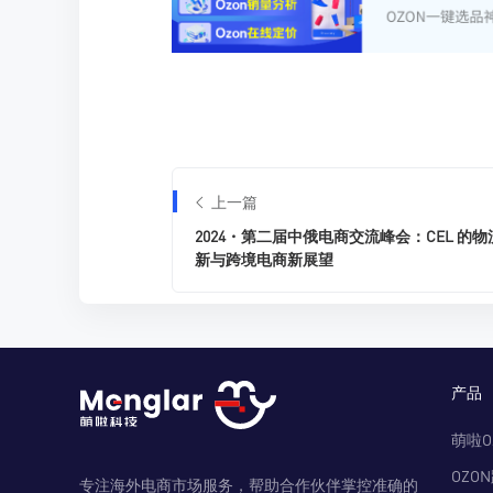
上一篇
2024・第二届中俄电商交流峰会：CEL 的物
新与跨境电商新展望
产品
萌啦O
OZO
专注海外电商市场服务，帮助合作伙伴掌控准确的