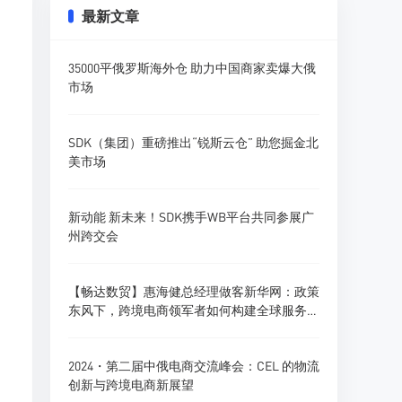
最新文章
35000平俄罗斯海外仓 助力中国商家卖爆大俄
市场
SDK（集团）重磅推出“锐斯云仓” 助您掘金北
美市场
新动能 新未来！SDK携手WB平台共同参展广
州跨交会
【畅达数贸】惠海健总经理做客新华网：政策
东风下，跨境电商领军者如何构建全球服务新
生态？
2024・第二届中俄电商交流峰会：CEL 的物流
创新与跨境电商新展望