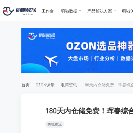
工作台
萌啦数据
产品解决方案
萌啦O
T
T
4
5
For
For
首页
OZON课堂
电商资讯
180天内仓储免费！珲春综
跨境物流