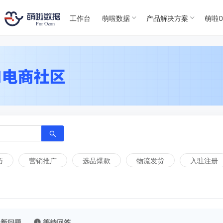
T
T
4
5
工作台
萌啦数据
产品解决方案
萌啦O
For
For
巧
营销推广
选品爆款
物流发货
入驻注册
最新问题
等待回答