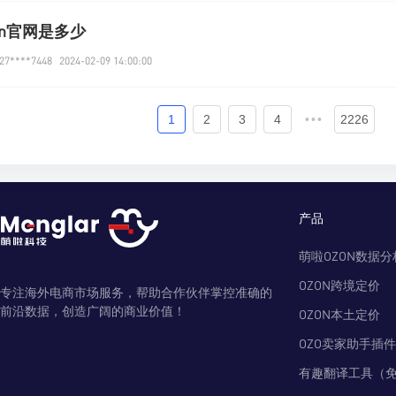
on官网是多少
7****7448
2024-02-09 14:00:00
1
2
3
4
•••
2226
产品
萌啦OZON数据分
OZON跨境定价
专注海外电商市场服务，帮助合作伙伴掌控准确的
前沿数据，创造广阔的商业价值！
OZON本土定价
OZO卖家助手插件
有趣翻译工具（