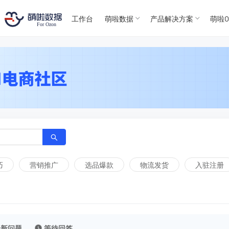
T
T
4
5
工作台
萌啦数据
产品解决方案
萌啦O
For
For
巧
营销推广
选品爆款
物流发货
入驻注册
最新问题
等待回答