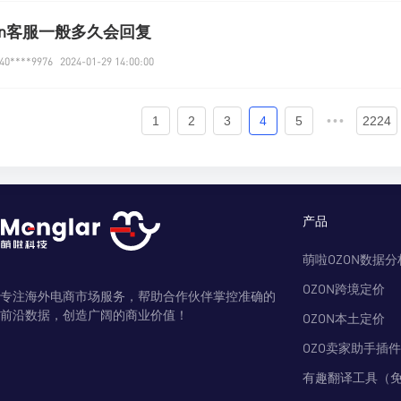
on客服一般多久会回复
0****9976
2024-01-29 14:00:00
1
2
3
4
5
•••
2224
产品
萌啦OZON数据分
OZON跨境定价
专注海外电商市场服务，帮助合作伙伴掌控准确的
前沿数据，创造广阔的商业价值！
OZON本土定价
OZO卖家助手插件
有趣翻译工具（