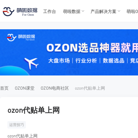
工作台
萌啦数据
产品解决方案
萌啦O
T
T
4
5
For
For
首页
OZON课堂
OZON电商社区
ozon代贴单上网
ozon代贴单上网
运营技巧
ozon代贴单上网