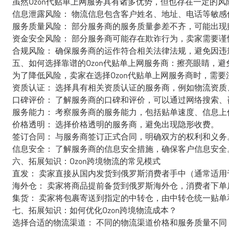
虽然Ozon代贴单上网服务具有诸多优势，但也存在一定的
信息泄露风险： 物流信息包含客户姓名、地址、电话等敏感
服务质量风险： 部分服务商的服务质量参差不齐，可能出
资金安全风险： 部分服务商可能存在欺诈行为，卖家需要谨
合规风险： 确保服务商的运作符合相关法律法规，避免因违
五、如何选择靠谱的Ozon代贴单上网服务商：擦亮眼睛，避
为了降低风险，卖家在选择Ozon代贴单上网服务商时，需要
资质认证： 选择具有相关资质认证的服务商，例如物流资质
口碑评价： 了解服务商的口碑和评价，可以通过网络搜索
服务能力： 考察服务商的服务能力，包括贴单速度、信息上
价格透明： 选择价格透明的服务商，避免出现隐形收费。
签订合同： 与服务商签订正式合同，明确双方的权利和义务
信息安全： 了解服务商的信息安全措施，确保客户信息安全
六、拓展知识：Ozon跨境物流的常见模式
直发： 卖家直接从国内发货到俄罗斯消费者手中（通常适用
海外仓： 卖家将商品提前备货到俄罗斯海外仓，消费者下
集货： 卖家将包裹寄送到指定的中转仓，由中转仓统一贴单
七、拓展知识：如何优化Ozon跨境物流成本？
选择合适的物流渠道： 不同的物流渠道价格和服务质量不