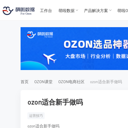
工作台
萌啦数据
产品解决方案
萌啦O
T
T
4
5
For
For
首页
OZON课堂
OZON电商社区
ozon适合新手做吗
ozon适合新手做吗
运营技巧
ozon适合新手做吗