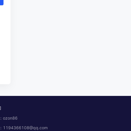
OZON爆款新品推荐，OZON学生玩具产品
俄罗斯OZON新生儿爆款新品，Ozon爆款新品
推荐
们
ozon86
1194366108@qq.com