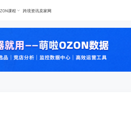
ZON课程
跨境资讯卖家网
K数据
K数据
 Ozon
 OZon