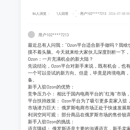
84人浏览
1人回答
用户102****7213
2026-07-08 00
用户102****7213
最近总有人问我：“Ozon平台适合新手做吗？我啥也
摸不着头脑。今天就来给大家伙儿深度剖析一下，O
Ozon：一片充满机会的新大陆？
先说结论，Ozon平台对新手来说，既有机会，也
一个可以尝试的新方向。但是，毕竟是跨境电商，
备。
新手入驻Ozon的优势：
竞争压力小： 相比于国内电商平台的“红海”市场
平台扶持政策： Ozon平台为了吸引更多卖家入
市场潜力巨大： 俄罗斯电商市场正处于快速发展
利润空间可观： 部分商品在俄罗斯市场的售价较
新手入驻Ozon的挑战：
语言障碍： 俄罗斯语是主要的沟通语言，新手卖