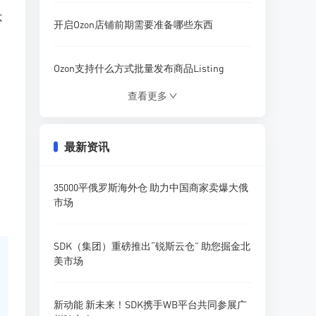
不
开启Ozon店铺前期需要准备哪些东西
Ozon支持什么方式批量发布商品Listing
查看更多
Ozon营销活动模板该怎样使用设置
最新资讯
。
什么插件可以分析Ozon店铺商品流量
35000平俄罗斯海外仓 助力中国商家卖爆大俄
Ozon参与促销活动需要收取哪些费用
市场
卖家如何在Ozon平台精准搜索产品调研
SDK（集团）重磅推出“锐斯云仓” 助您掘金北
美市场
新动能 新未来！SDK携手WB平台共同参展广