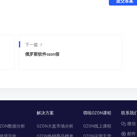
提交答案
下一篇
俄罗斯软件ozon假
解决方案
萌啦OZON课程
联系我
微信：
ZON数据分析
OZON大盘市场分析
OZON线上课程
邮件：
N跨境定价
OZON热销商品榜单
OZON运营干货