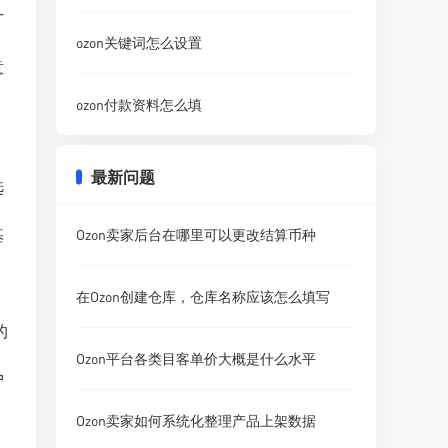
广
ozon关键词怎么设置
意
ozon付款资料怎么填
最新问题
选
基
Ozon卖家后台在哪里可以更改结算币种
在Ozon创建仓库，仓库名称应该怎么填写
的
Ozon平台各类目客单价大概是什么水平
户
Ozon卖家如何系统化整理产品上架数据