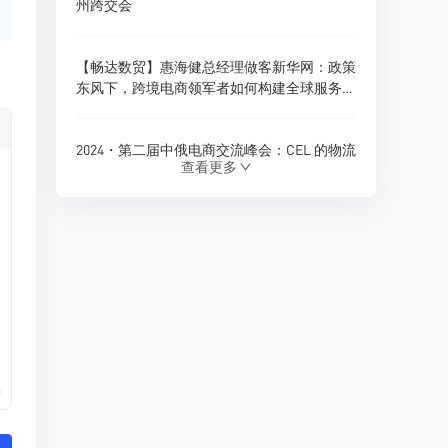
州跨交会
【畅达数贸】惠海健总经理做客新华网：政策
东风下，跨境电商领军者如何构建全球服务新
生态？
2024・第二届中俄电商交流峰会：CEL 的物流
查看更多
创新与跨境电商新展望
180天内仓储免费！珲春综合保税区货物入
仓，CEL独家政策福利
Ozon 全球推出多项商家优惠政策，助力拓展
俄罗斯及 CIS 市场
0
CEL 俄罗斯专线物流：助力中俄贸易的优质选
择